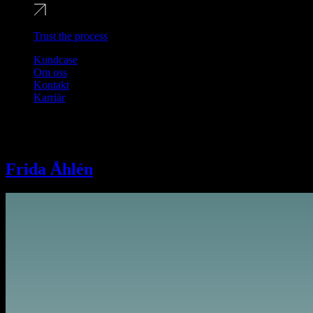
Trust the process
Kundcase
Om oss
Kontakt
Karriär
Team Category:
Senior SMM Spe
Frida Åhlén