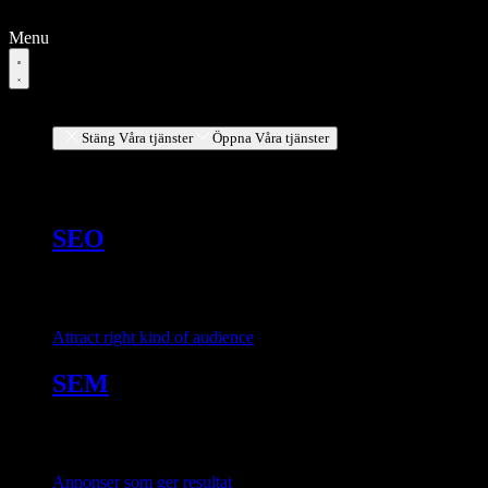
Hoppa
till
Menu
innehåll
Våra tjänster
Stäng Våra tjänster
Öppna Våra tjänster
Services
SEO
Attract right kind of audience
SEM
Annonser som ger resultat