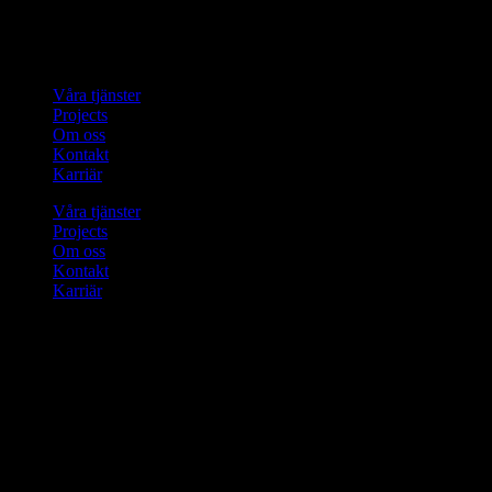
Tveka inte att kontakta oss om du har några frågor eller vill veta mer 
Hitta snabbt
Våra tjänster
Projects
Om oss
Kontakt
Karriär
Våra tjänster
Projects
Om oss
Kontakt
Karriär
Kontakta oss
Tel. 08 – 124 522 34
contact@solutiongroup.se
Office